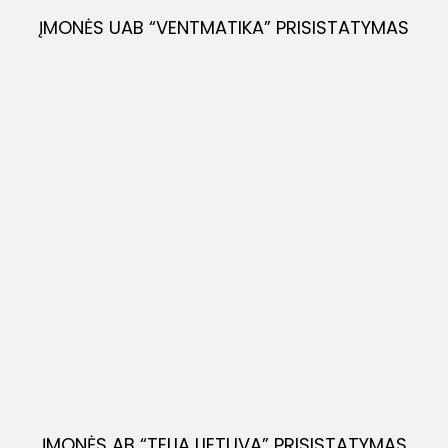
ĮMONĖS UAB “VENTMATIKA” PRISISTATYMAS
ĮMONĖS AB “TELIA LIETUVA” PRISISTATYMAS