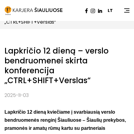
Pradžia
|
Naujienos
|
Lapkričio 12 dieną – verslo
LT
bendruomenei skirta konferencija
„CTRL+SHIFT+Verslas“
Lapkričio 12 dieną – verslo
bendruomenei skirta
konferencija
„CTRL+SHIFT+Verslas“
2025-11-03
Lapkričio 12 dieną kviečiame į svarbiausią verslo
bendruomenės renginį Šiauliuose – Šiaulių prekybos,
pramonės ir amatų rūmų kartu su partneriais