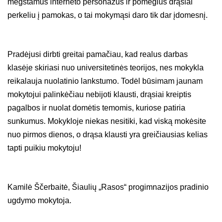
mėgstamus interneto personažus ir pomėgius drąsiai
perkeliu į pamokas, o tai mokymąsi daro tik dar įdomesnį.
Pradėjusi dirbti greitai pamačiau, kad realus darbas
klasėje skiriasi nuo universitetinės teorijos, nes mokykla
reikalauja nuolatinio lankstumo. Todėl būsimam jaunam
mokytojui palinkėčiau nebijoti klausti, drąsiai kreiptis
pagalbos ir nuolat domėtis temomis, kuriose patiria
sunkumus. Mokykloje niekas nesitiki, kad viską mokėsite
nuo pirmos dienos, o drąsa klausti yra greičiausias kelias
tapti puikiu mokytoju!
Kamilė Ščerbaitė, Šiaulių „Rasos“ progimnazijos pradinio
ugdymo mokytoja.