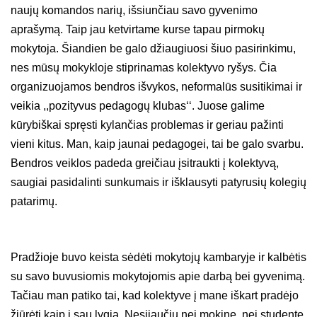
naujų komandos narių, išsiunčiau savo gyvenimo
aprašymą. Taip jau ketvirtame kurse tapau pirmokų
mokytoja. Šiandien be galo džiaugiuosi šiuo pasirinkimu,
nes mūsų mokykloje stiprinamas kolektyvo ryšys. Čia
organizuojamos bendros išvykos, neformalūs susitikimai ir
veikia ,,pozityvus pedagogų klubas‘‘. Juose galime
kūrybiškai spręsti kylančias problemas ir geriau pažinti
vieni kitus. Man, kaip jaunai pedagogei, tai be galo svarbu.
Bendros veiklos padeda greičiau įsitraukti į kolektyvą,
saugiai pasidalinti sunkumais ir išklausyti patyrusių kolegių
patarimų.
Pradžioje buvo keista sėdėti mokytojų kambaryje ir kalbėtis
su savo buvusiomis mokytojomis apie darbą bei gyvenimą.
Tačiau man patiko tai, kad kolektyve į mane iškart pradėjo
žiūrėti kaip į sau lygią. Nesijaučiu nei mokine, nei studente,