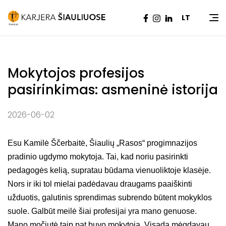
Pradžia
|
Naujienos
|
Mokytojos profesijos
LT
pasirinkimas: asmeninė istorija
Mokytojos profesijos
pasirinkimas: asmeninė istorija
2026-06-02
Esu Kamilė Ščerbaitė, Šiaulių „Rasos“ progimnazijos
pradinio ugdymo mokytoja. Tai, kad noriu pasirinkti
pedagogės kelią, supratau būdama vienuoliktoje klasėje.
Nors ir iki tol mielai padėdavau draugams paaiškinti
užduotis, galutinis sprendimas subrendo būtent mokyklos
suole. Galbūt meilė šiai profesijai yra mano genuose.
Mano močiutė taip pat buvo mokytoja. Visada mėgdavau