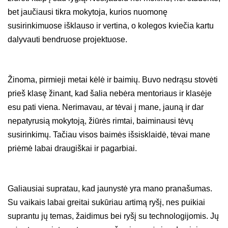
bet jaučiausi tikra mokytoja, kurios nuomonę
susirinkimuose išklauso ir vertina, o kolegos kviečia kartu
dalyvauti bendruose projektuose.
Žinoma, pirmieji metai kėlė ir baimių. Buvo nedrąsu stovėti
prieš klasę žinant, kad šalia nebėra mentoriaus ir klasėje
esu pati viena. Nerimavau, ar tėvai į mane, jauną ir dar
nepatyrusią mokytoją, žiūrės rimtai, baiminausi tėvų
susirinkimų. Tačiau visos baimės išsisklaidė, tėvai mane
priėmė labai draugiškai ir pagarbiai.
Galiausiai supratau, kad jaunystė yra mano pranašumas.
Su vaikais labai greitai sukūriau artimą ryšį, nes puikiai
suprantu jų temas, žaidimus bei ryšį su technologijomis. Jų