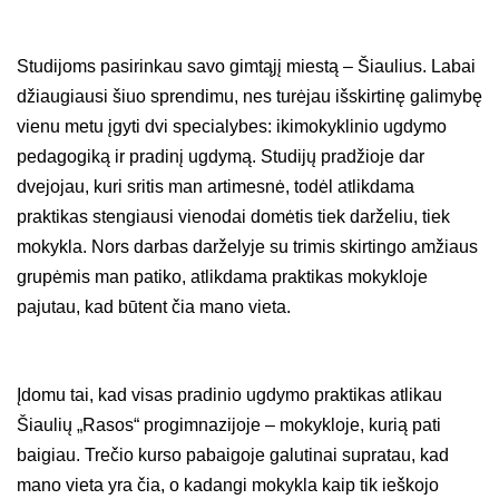
Studijoms pasirinkau savo gimtąjį miestą – Šiaulius. Labai
džiaugiausi šiuo sprendimu, nes turėjau išskirtinę galimybę
vienu metu įgyti dvi specialybes: ikimokyklinio ugdymo
pedagogiką ir pradinį ugdymą. Studijų pradžioje dar
dvejojau, kuri sritis man artimesnė, todėl atlikdama
praktikas stengiausi vienodai domėtis tiek darželiu, tiek
mokykla. Nors darbas darželyje su trimis skirtingo amžiaus
grupėmis man patiko, atlikdama praktikas mokykloje
pajutau, kad būtent čia mano vieta.
Įdomu tai, kad visas pradinio ugdymo praktikas atlikau
Šiaulių „Rasos“ progimnazijoje – mokykloje, kurią pati
baigiau. Trečio kurso pabaigoje galutinai supratau, kad
mano vieta yra čia, o kadangi mokykla kaip tik ieškojo