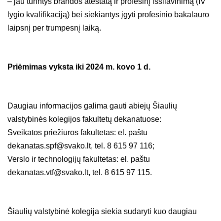
– jau turintys brandos atestatą ir profesinį išsilavinimą (IV
lygio kvalifikaciją) bei siekiantys įgyti profesinio bakalauro
laipsnį per trumpesnį laiką.
Priėmimas vyksta iki 2024 m. kovo 1 d.
Daugiau informacijos galima gauti abiejų Šiaulių
valstybinės kolegijos fakultetų dekanatuose:
Sveikatos priežiūros fakultetas: el. paštu
dekanatas.spf@svako.lt
, tel. 8 615 97 116;
Verslo ir technologijų fakultetas: el. paštu
dekanatas.vtf@svako.lt
, tel. 8 615 97 115.
Šiaulių valstybinė kolegija siekia sudaryti kuo daugiau