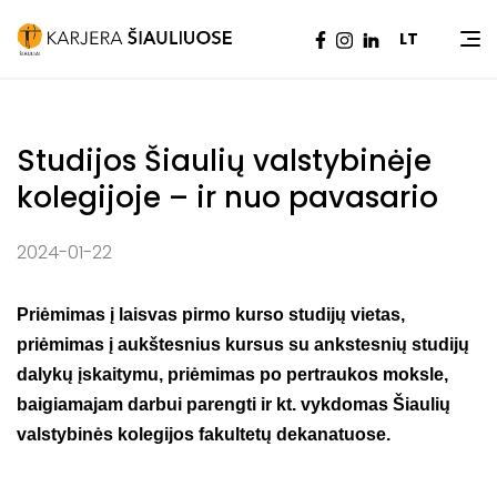
Pradžia
|
Naujienos
|
Studijos Šiaulių valstybinėje
LT
kolegijoje – ir nuo pavasario
Studijos Šiaulių valstybinėje
kolegijoje – ir nuo pavasario
2024-01-22
Priėmimas į laisvas pirmo kurso studijų vietas,
priėmimas į aukštesnius kursus su ankstesnių studijų
dalykų įskaitymu, priėmimas po pertraukos moksle,
baigiamajam darbui parengti ir kt. vykdomas Šiaulių
valstybinės kolegijos fakultetų dekanatuose.