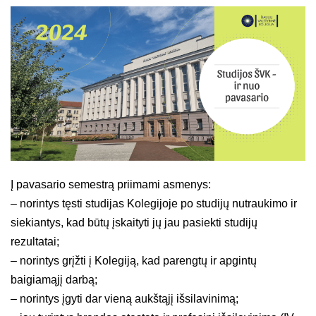
Į pavasario semestrą priimami asmenys:
– norintys tęsti studijas Kolegijoje po studijų nutraukimo ir
siekiantys, kad būtų įskaityti jų jau pasiekti studijų
rezultatai;
– norintys grįžti į Kolegiją, kad parengtų ir apgintų
baigiamąjį darbą;
– norintys įgyti dar vieną aukštąjį išsilavinimą;