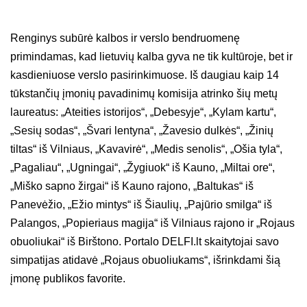
Renginys subūrė kalbos ir verslo bendruomenę
primindamas, kad lietuvių kalba gyva ne tik kultūroje, bet ir
kasdieniuose verslo pasirinkimuose. Iš daugiau kaip 14
tūkstančių įmonių pavadinimų komisija atrinko šių metų
laureatus: „Ateities istorijos“, „Debesyje“, „Kylam kartu“,
„Sesių sodas“, „Švari lentyna“, „Žavesio dulkės“, „Žinių
tiltas“ iš Vilniaus, „Kavavirė“, „Medis senolis“, „Ošia tyla“,
„Pagaliau“, „Ugningai“, „Žygiuok“ iš Kauno, „Miltai ore“,
„Miško sapno žirgai“ iš Kauno rajono, „Baltukas“ iš
Panevėžio, „Ežio mintys“ iš Šiaulių, „Pajūrio smilga“ iš
Palangos, „Popieriaus magija“ iš Vilniaus rajono ir „Rojaus
obuoliukai“ iš Birštono. Portalo DELFI.lt skaitytojai savo
simpatijas atidavė „Rojaus obuoliukams“, išrinkdami šią
įmonę publikos favorite.