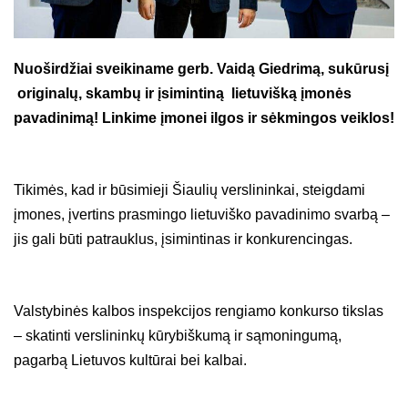
Nuoširdžiai sveikiname gerb. Vaidą Giedrimą, sukūrusį
originalų, skambų ir įsimintiną lietuvišką įmonės
pavadinimą! Linkime įmonei ilgos ir sėkmingos veiklos!
Tikimės, kad ir būsimieji Šiaulių verslininkai, steigdami
įmones, įvertins prasmingo lietuviško pavadinimo svarbą –
jis gali būti patrauklus, įsimintinas ir konkurencingas.
Valstybinės kalbos inspekcijos rengiamo konkurso tikslas
– skatinti verslininkų kūrybiškumą ir sąmoningumą,
pagarbą Lietuvos kultūrai bei kalbai.