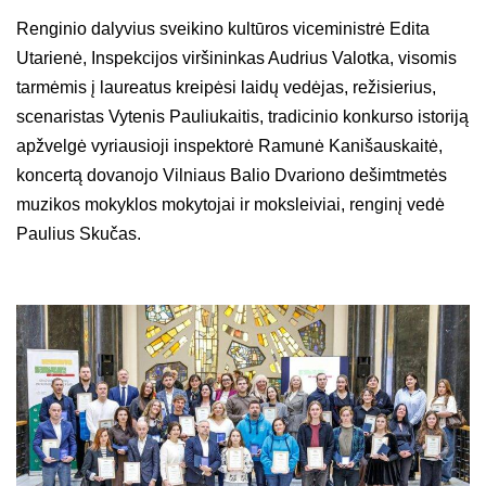
Renginio dalyvius sveikino kultūros viceministrė Edita
Utarienė, Inspekcijos viršininkas Audrius Valotka, visomis
tarmėmis į laureatus kreipėsi laidų vedėjas, režisierius,
scenaristas Vytenis Pauliukaitis, tradicinio konkurso istoriją
apžvelgė vyriausioji inspektorė Ramunė Kanišauskaitė,
koncertą dovanojo Vilniaus Balio Dvariono dešimtmetės
muzikos mokyklos mokytojai ir moksleiviai, renginį vedė
Paulius Skučas.