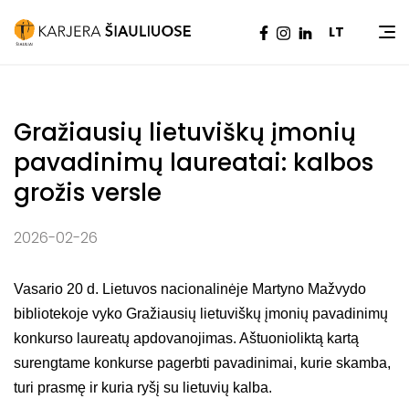
Pradžia
|
Naujienos
|
Gražiausių lietuviškų įmonių
LT
pavadinimų laureatai: kalbos grožis versle
Gražiausių lietuviškų įmonių
pavadinimų laureatai: kalbos
grožis versle
2026-02-26
Vasario 20 d. Lietuvos nacionalinėje Martyno Mažvydo
bibliotekoje vyko Gražiausių lietuviškų įmonių pavadinimų
konkurso laureatų apdovanojimas. Aštuonioliktą kartą
surengtame konkurse pagerbti pavadinimai, kurie skamba,
turi prasmę ir kuria ryšį su lietuvių kalba.