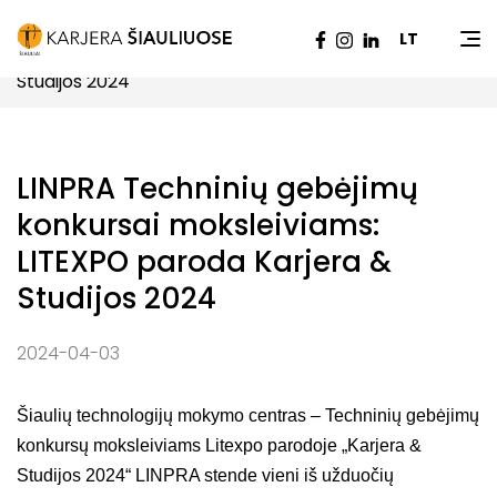
Pradžia
|
Naujienos
|
LINPRA Techninių gebėjimų
LT
konkursai moksleiviams: LITEXPO paroda Karjera &
Studijos 2024
LINPRA Techninių gebėjimų
konkursai moksleiviams:
LITEXPO paroda Karjera &
Studijos 2024
2024-04-03
Šiaulių technologijų mokymo centras – Techninių gebėjimų
konkursų moksleiviams Litexpo parodoje „Karjera &
Studijos 2024“ LINPRA stende vieni iš užduočių