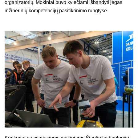
organizatorių. Mokiniai buvo kviečiami išbandyti jėgas
inžinerinių kompetencijų pasitikrinimo rungtyse.
Konkurse dalyvavusiems mokiniams Šiaulių technologijų