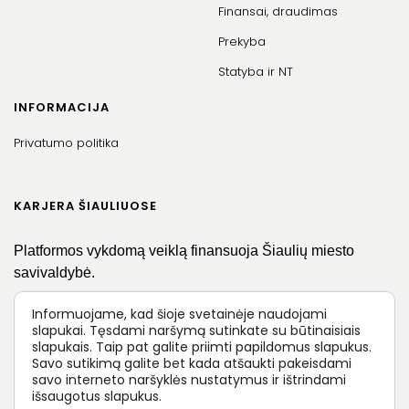
Finansai, draudimas
Prekyba
Statyba ir NT
INFORMACIJA
Privatumo politika
KARJERA ŠIAULIUOSE
Platformos vykdomą veiklą finansuoja Šiaulių miesto
savivaldybė.
Informuojame, kad šioje svetainėje naudojami
slapukai. Tęsdami naršymą sutinkate su būtinaisiais
slapukais. Taip pat galite priimti papildomus slapukus.
Savo sutikimą galite bet kada atšaukti pakeisdami
savo interneto naršyklės nustatymus ir ištrindami
išsaugotus slapukus.