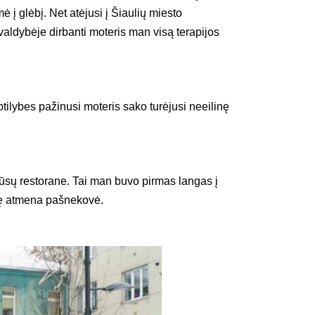
į glėbį. Net atėjusi į Šiaulių miesto
ivaldybėje dirbanti moteris man visą terapijos
tilybes pažinusi moteris sako turėjusi neeilinę
mūsų restorane. Tai man buvo pirmas langas į
stę atmena pašnekovė.