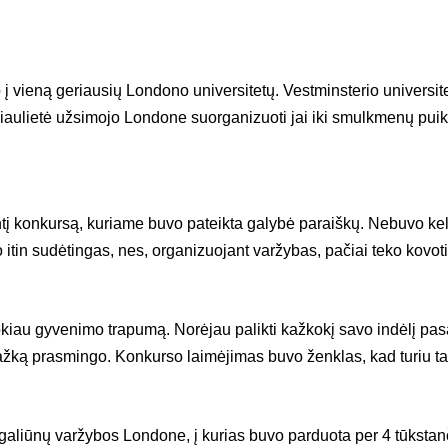
jo į vieną geriausių Londono universitetų. Vestminsterio universite
iaulietė užsimojo Londone suorganizuoti jai iki smulkmenų puik
į konkursą, kuriame buvo pateikta galybė paraiškų. Nebuvo kelio 
tin sudėtingas, nes, organizuojant varžybas, pačiai teko kovoti
okiau gyvenimo trapumą. Norėjau palikti kažkokį savo indėlį pasa
kažką prasmingo. Konkurso laimėjimas buvo ženklas, kad turiu ta
liūnų varžybos Londone, į kurias buvo parduota per 4 tūkstančiu