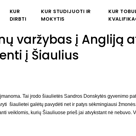
as į Angliją atvežusi lietuvė po 17 metų grįžo gyventi į Šia
KUR
KUR STUDIJUOTI IR
KUR TOBUL
DIRBTI
MOKYTIS
KVALIFIKA
ų varžybas į Angliją a
nti į Šiaulius
įmanoma. Tai įrodo šiaulietės Sandros Donskytės gyvenimo patirt
ryti šiaulietei galėtų pavydėti net ir patys sėkmingiausi žmonės. 
anti veiklomis, kurių Šiauliuose prieš jai atvykstant nė nebuvo. V