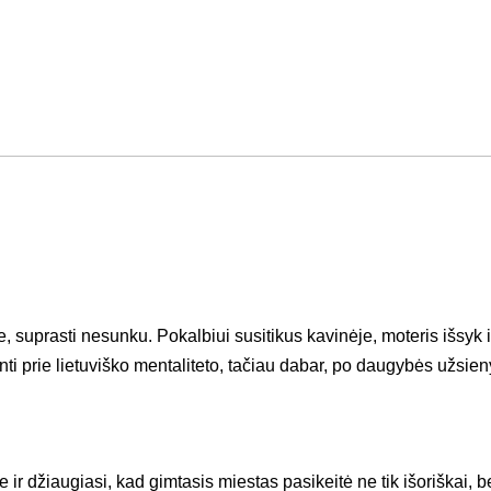
 suprasti nesunku. Pokalbiui susitikus kavinėje, moteris išsyk
nti prie lietuviško mentaliteto, tačiau dabar, po daugybės užsie
 ir džiaugiasi, kad gimtasis miestas pasikeitė ne tik išoriškai, be