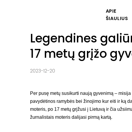
Pradžia
|
Naujienos
|
Legendines galiūnų varžyb
APIE
ŠIAULIUS
Legendines galiūn
17 metų grįžo gyve
2023-12-20
Per pusę metų susikurti naują gyvenimą – misija 
pavydėtinos ramybės bei žinojimo kur eiti ir ką da
moteris, po 17 metų grįžusi į Lietuvą ir čia užsiim
žurnalistais moteris dalijasi pirmą kartą.