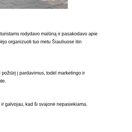
 turistams rodydavo malūną ir pasakodavo apie
dėjo organizuoti tuo metu Šiauliuose itin
į požiūrį į pardavimus, todėl marketingo ir
te.
o ir galvojau, kad ši svajonė nepasiekiama.