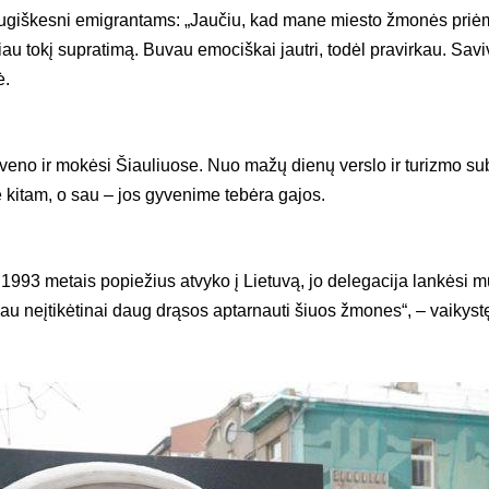
raugiškesni emigrantams: „Jaučiu, kad mane miesto žmonės priėmė 
riau tokį supratimą. Buvau emociškai jautri, todėl pravirkau. Sav
ė.
veno ir mokėsi Šiauliuose. Nuo mažų dienų verslo ir turizmo sub
ne kitam, o sau – jos gyvenime tebėra gajos.
1993 metais popiežius atvyko į Lietuvą, jo delegacija lankėsi 
jau neįtikėtinai daug drąsos aptarnauti šiuos žmones“, – vaiky