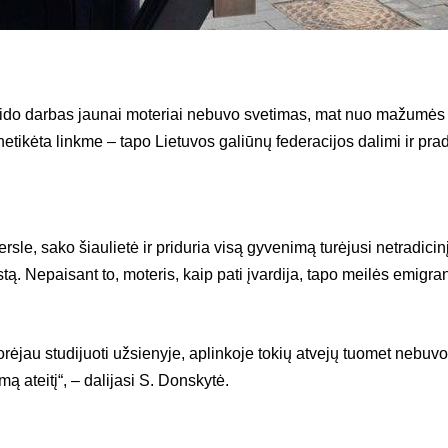
 Gido darbas jaunai moteriai nebuvo svetimas, mat nuo mažumės
netikėta linkme – tapo Lietuvos galiūnų federacijos dalimi ir pra
sle, sako šiaulietė ir priduria visą gyvenimą turėjusi netradicin
tą. Nepaisant to, moteris, kaip pati įvardija, tapo meilės emigran
norėjau studijuoti užsienyje, aplinkoje tokių atvejų tuomet nebuv
ą ateitį“, – dalijasi S. Donskytė.