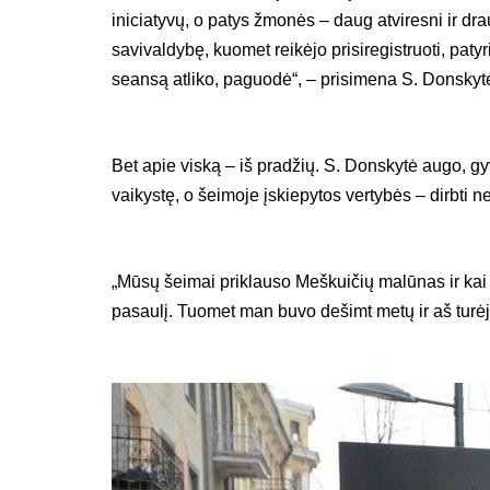
iniciatyvų, o patys žmonės – daug atviresni ir d
savivaldybę, kuomet reikėjo prisiregistruoti, paty
seansą atliko, paguodė“, – prisimena S. Donskyt
Bet apie viską – iš pradžių. S. Donskytė augo, gy
vaikystę, o šeimoje įskiepytos vertybės – dirbti 
„Mūsų šeimai priklauso Meškuičių malūnas ir kai 
pasaulį. Tuomet man buvo dešimt metų ir aš turė