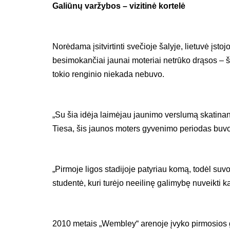
Galiūnų varžybos – vizitinė kortelė
Norėdama įsitvirtinti svečioje šalyje, lietuvė įsto
besimokančiai jaunai moteriai netrūko drąsos – š
tokio renginio niekada nebuvo.
„Su šia idėja laimėjau jaunimo verslumą skatinant
Tiesa, šis jaunos moters gyvenimo periodas buvo i
„Pirmoje ligos stadijoje patyriau komą, todėl suv
studentė, kuri turėjo neeilinę galimybę nuveikti 
2010 metais „Wembley“ arenoje įvyko pirmosios ga