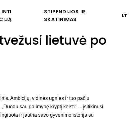
ulius
INTI
STIPENDIJOS IR
LT
CIJĄ
SKATINIMAS
tvežusi lietuvė po
is. Ambicijų, vidinės ugnies ir tuo pačiu
„Duodu sau galimybę kryptį keisti“, – įsitikinusi
ingiuota ir jautria savo gyvenimo istorija su