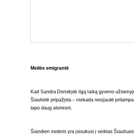
Meilės emigrantė
Kad Sandra Donskytė ilgą laiką gyveno užsienyje,
Šiaulietė pripažįsta – niekada nesijautė pritampa
tapo daug atviresni.
Šiandien moteris yra įsisukusi į veiklas Šiauliuose