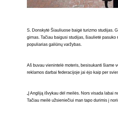
S. Donskytė Šiauliuose baigė turizmo studijas.
girnas. Tačiau baigusi studijas, šiaulietė pasuko 
populiarias galiūnų varžybas.
Aš buvau vienintelė moteris, besisukanti šiame ver
reklamos darbai federacijoje jai ėjo kaip per svies
„Į Angliją išvykau dėl meilės. Nors visada labai 
Tačiau meilė užsieniečiui man tapo durimis į norim