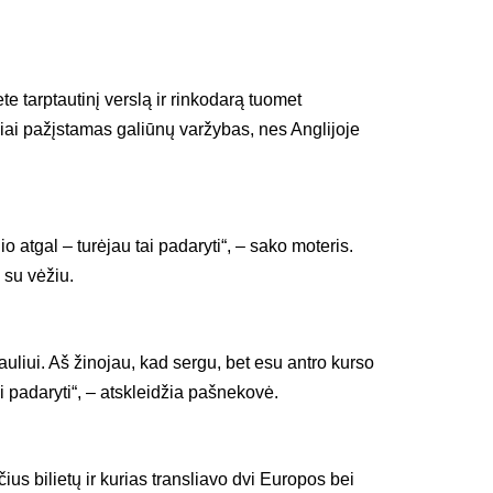
te tarptautinį verslą ir rinkodarą tuomet
iai pažįstamas galiūnų varžybas, nes Anglijoje
atgal – turėjau tai padaryti“, – sako moteris.
 su vėžiu.
uliui. Aš žinojau, kad sergu, bet esu antro kurso
i padaryti“, – atskleidžia pašnekovė.
s bilietų ir kurias transliavo dvi Europos bei