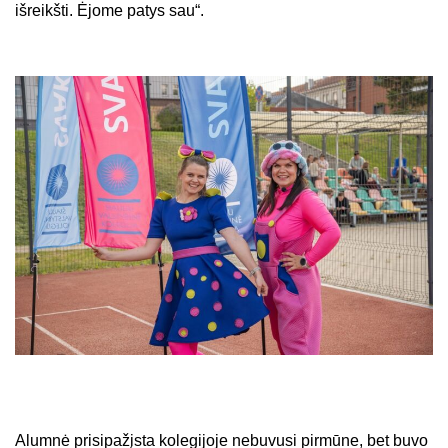
išreikšti. Ėjome patys sau“.
Alumnė prisipažįsta kolegijoje nebuvusi pirmūne, bet buvo