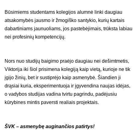
Būsimiems studentams kolegijos alumnė linki daugiau
atsakomybės jausmo ir žmogiško santykio, kurių kartais
dabartiniams jaunuoliams, jos pastebėjimais, trūksta labiau
nei profesinių kompetencijų.
Nors nuo studijų baigimo praėjo daugiau nei dešimtmetis,
Viktorija iki šiol prisimena kolegiją kaip vietą, kurioje ne tik
įgijo žinių, bet ir sustiprėjo kaip asmenybė. Šiandien ji
drąsiai kuria, eksperimentuoja ir įgyvendina naujas idėjas,
o vadybos studijas vadina tvirtu pagrindu, padėjusiu
kūrybines mintis paversti realiais projektais.
ŠVK – asmenybę auginančios patirtys
!