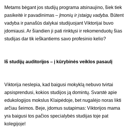
Metams bėgant jos studijų programa atsinaujino, šiek tiek
pasikeitė ir pavadinimas –
Įmonių ir įstaigų vadyba
. Būtent
vadyba ir panašūs dalykai studijuojant Viktorijai buvo
įdomiausi. Ar šiandien ji pati rinktųsi ir rekomenduotų šias
studijas dar tik ieškantiems savo profesinio kelio?
Iš studijų auditorijos – į kūrybinės veiklos pasaulį
Viktorija neslepia, kad baigusi mokyklą nebuvo tvirtai
apsisprendusi, kokios studijos ją domintų. Svarstė apie
edukologijos mokslus Klaipėdoje, bet nugalėjo noras likti
arčiau šeimos. Beje, įdomus sutapimas: Viktorijos mama
yra baigusi tos pačios specialybės studijas toje pat
kolegijoje!