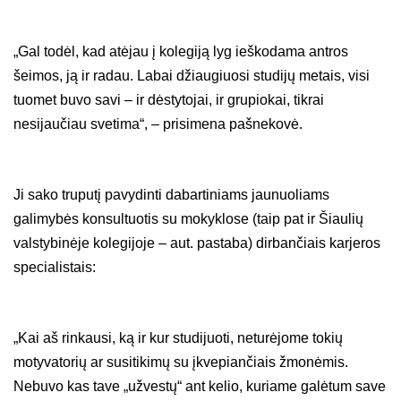
„Gal todėl, kad atėjau į kolegiją lyg ieškodama antros
šeimos, ją ir radau. Labai džiaugiuosi studijų metais, visi
tuomet buvo savi – ir dėstytojai, ir grupiokai, tikrai
nesijaučiau svetima“, – prisimena pašnekovė.
Ji sako truputį pavydinti dabartiniams jaunuoliams
galimybės konsultuotis su mokyklose (taip pat ir Šiaulių
valstybinėje kolegijoje – aut. pastaba) dirbančiais karjeros
specialistais:
„Kai aš rinkausi, ką ir kur studijuoti, neturėjome tokių
motyvatorių ar susitikimų su įkvepiančiais žmonėmis.
Nebuvo kas tave „užvestų“ ant kelio, kuriame galėtum save