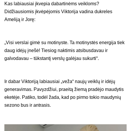
Kas labiausiai įkvepia dabartinėms veikloms?
Didžiausiomis įkvėpėjomis Viktorija vadina dukreles
Ameliją ir Jorę:
„Visi verslai gimė su motinyste. Ta motinystės energija tiek
daug idėjų įnešė! Tiesiog naktimis atsibusdavau ir
galvodavau – tūkstantį verslų galėjau sukurti“.
Ir dabar Viktoriją labiausiai „veža“ naujų veiklų ir idėjų
generavimas. Pavyzdžiui, praeitą žiemą pradėjo maudytis
eketėje. Patiko, todėl žada, kad po pirmo tokio maudynių
sezono bus ir antrasis.