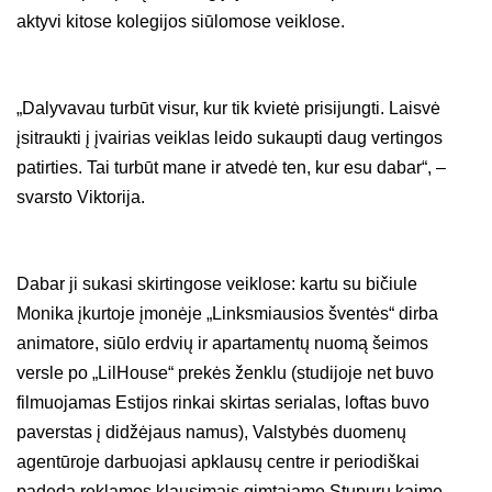
aktyvi kitose kolegijos siūlomose veiklose.
„Dalyvavau turbūt visur, kur tik kvietė prisijungti. Laisvė
įsitraukti į įvairias veiklas leido sukaupti daug vertingos
patirties. Tai turbūt mane ir atvedė ten, kur esu dabar“, –
svarsto Viktorija.
Dabar ji sukasi skirtingose veiklose: kartu su bičiule
Monika įkurtoje įmonėje „Linksmiausios šventės“ dirba
animatore, siūlo erdvių ir apartamentų nuomą šeimos
versle po „LilHouse“ prekės ženklu (studijoje net buvo
filmuojamas Estijos rinkai skirtas serialas, loftas buvo
paverstas į didžėjaus namus), Valstybės duomenų
agentūroje darbuojasi apklausų centre ir periodiškai
padeda reklamos klausimais gimtajame Stupurų kaime