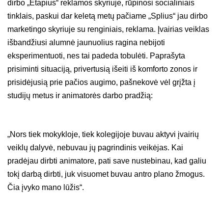
dirbo „Etapius“ reklamos skyriuje, rūpinosi socialiniais
tinklais, paskui dar keletą metų pačiame „Splius“ jau dirbo
marketingo skyriuje su renginiais, reklama. Įvairias veiklas
išbandžiusi alumnė jaunuolius ragina nebijoti
eksperimentuoti, nes tai padeda tobulėti. Paprašyta
prisiminti situaciją, privertusią išeiti iš komforto zonos ir
prisidėjusią prie pačios augimo, pašnekovė vėl grįžta į
studijų metus ir animatorės darbo pradžią:
„Nors tiek mokykloje, tiek kolegijoje buvau aktyvi įvairių
veiklų dalyvė, nebuvau jų pagrindinis veikėjas. Kai
pradėjau dirbti animatore, pati save nustebinau, kad galiu
tokį darbą dirbti, juk visuomet buvau antro plano žmogus.
Čia įvyko mano lūžis“.