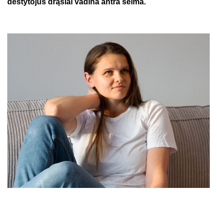
dėstytojus drąsiai vadina antra šeima.