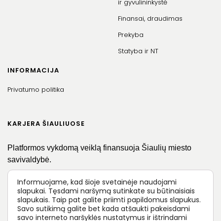
ir gyvulininkystė
Finansai, draudimas
Prekyba
Statyba ir NT
INFORMACIJA
Privatumo politika
KARJERA ŠIAULIUOSE
Platformos vykdomą veiklą finansuoja Šiaulių miesto
savivaldybė.
Informuojame, kad šioje svetainėje naudojami
slapukai. Tęsdami naršymą sutinkate su būtinaisiais
slapukais. Taip pat galite priimti papildomus slapukus.
Savo sutikimą galite bet kada atšaukti pakeisdami
savo interneto naršyklės nustatymus ir ištrindami