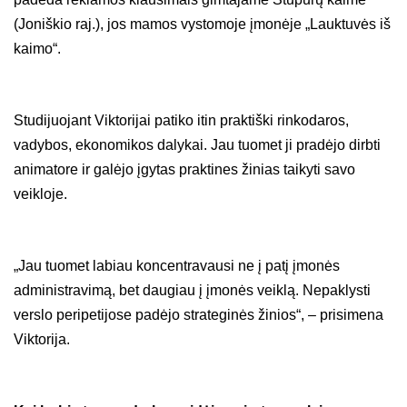
(Joniškio raj.), jos mamos vystomoje įmonėje „Lauktuvės iš
kaimo“.
Studijuojant Viktorijai patiko itin praktiški rinkodaros,
vadybos, ekonomikos dalykai. Jau tuomet ji pradėjo dirbti
animatore ir galėjo įgytas praktines žinias taikyti savo
veikloje.
„Jau tuomet labiau koncentravausi ne į patį įmonės
administravimą, bet daugiau į įmonės veiklą. Nepaklysti
verslo peripetijose padėjo strateginės žinios“, – prisimena
Viktorija.