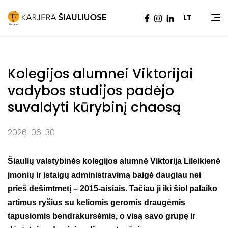
Pradžia
|
Naujienos
|
Kolegijos alumnei Viktorijai
LT
vadybos studijos padėjo suvaldyti kūrybinį chaosą
Kolegijos alumnei Viktorijai
vadybos studijos padėjo
suvaldyti kūrybinį chaosą
2026-06-30
Šiaulių valstybinės kolegijos alumnė Viktorija Lileikienė
įmonių ir įstaigų administravimą baigė daugiau nei
prieš dešimtmetį – 2015-aisiais. Tačiau ji iki šiol palaiko
artimus ryšius su keliomis geromis draugėmis
tapusiomis bendrakursėmis, o visą savo grupę ir