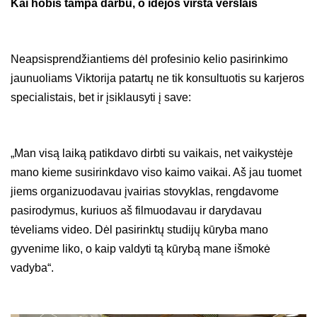
Kai hobis tampa darbu, o idėjos virsta verslais
Neapsisprendžiantiems dėl profesinio kelio pasirinkimo
jaunuoliams Viktorija patartų ne tik konsultuotis su karjeros
specialistais, bet ir įsiklausyti į save:
„Man visą laiką patikdavo dirbti su vaikais, net vaikystėje
mano kieme susirinkdavo viso kaimo vaikai. Aš jau tuomet
jiems organizuodavau įvairias stovyklas, rengdavome
pasirodymus, kuriuos aš filmuodavau ir darydavau
tėveliams video. Dėl pasirinktų studijų kūryba mano
gyvenime liko, o kaip valdyti tą kūrybą mane išmokė
vadyba“.