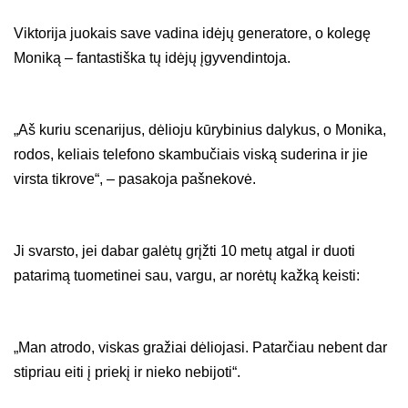
Viktorija juokais save vadina idėjų generatore, o kolegę
Moniką – fantastiška tų idėjų įgyvendintoja.
„Aš kuriu scenarijus, dėlioju kūrybinius dalykus, o Monika,
rodos, keliais telefono skambučiais viską suderina ir jie
virsta tikrove“, – pasakoja pašnekovė.
Ji svarsto, jei dabar galėtų grįžti 10 metų atgal ir duoti
patarimą tuometinei sau, vargu, ar norėtų kažką keisti:
„Man atrodo, viskas gražiai dėliojasi. Patarčiau nebent dar
stipriau eiti į priekį ir nieko nebijoti“.