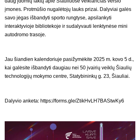
daug įdomių faktų apie Šiauliuose veikiančias verslo
įmones. Protmūšio nugalėtojų lauks prizai. Dalyviai galės
savo jėgas išbandyti sporto rungtyse, apsilankyti
interaktyvioje bibliotekoje ir sudalyvauti lenktynėse mini
autodromo trasoje.
Jau šiandien kalendoriuje pasižymėkite 2025 m. kovo 5 d.,
kai galėsite išbandyti daugiau nei 50 įvairių veiklų Šiaulių
technologijų mokymo centre, Statybininkų g. 23, Šiauliai.
Dalyvio anketa:
https://forms.gle/ZtikHvLH7BAStwKy6