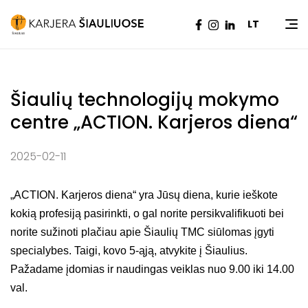
Pradžia
|
Naujienos
|
Šiaulių technologijų mokymo
LT
centre „ACTION. Karjeros diena“
Šiaulių technologijų mokymo
centre „ACTION. Karjeros diena“
2025-02-11
„ACTION. Karjeros diena“ yra Jūsų diena, kurie ieškote
kokią profesiją pasirinkti, o gal norite persikvalifikuoti bei
norite sužinoti plačiau apie Šiaulių TMC siūlomas įgyti
specialybes. Taigi, kovo 5-ąją, atvykite į Šiaulius.
Pažadame įdomias ir naudingas veiklas nuo 9.00 iki 14.00
val.