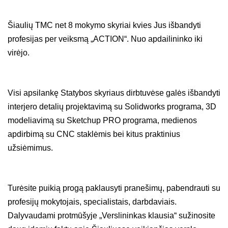
Šiaulių TMC net 8 mokymo skyriai kvies Jus išbandyti
profesijas per veiksmą „ACTION“. Nuo apdailininko iki
virėjo.
Visi apsilankę Statybos skyriaus dirbtuvėse galės išbandyti
interjero detalių projektavimą su Solidworks programa, 3D
modeliavimą su Sketchup PRO programa, medienos
apdirbimą su CNC staklėmis bei kitus praktinius
užsiėmimus.
Turėsite puikią progą paklausyti pranešimų, pabendrauti su
profesijų mokytojais, specialistais, darbdaviais.
Dalyvaudami protmūšyje „Verslininkas klausia“ sužinosite