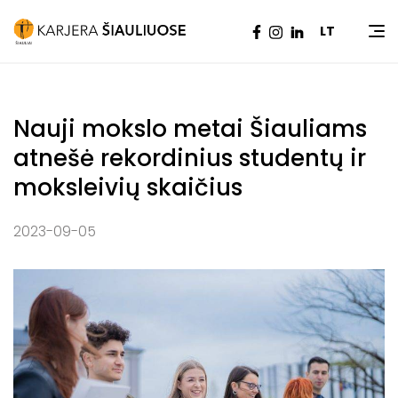
Pradžia
|
Naujienos
|
Nauji mokslo metai Šiauliams
LT
atnešė rekordinius studentų ir moksleivių skaičius
Nauji mokslo metai Šiauliams
atnešė rekordinius studentų ir
moksleivių skaičius
2023-09-05