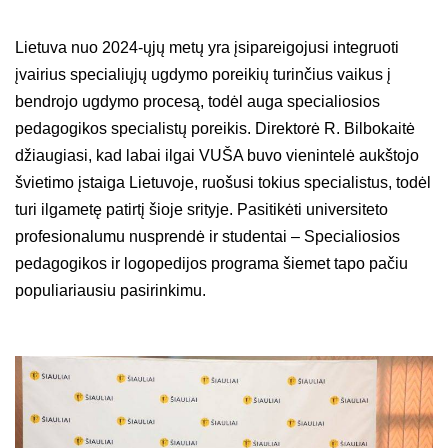
Lietuva nuo 2024-ųjų metų yra įsipareigojusi integruoti
įvairius specialiųjų ugdymo poreikių turinčius vaikus į
bendrojo ugdymo procesą, todėl auga specialiosios
pedagogikos specialistų poreikis. Direktorė R. Bilbokaitė
džiaugiasi, kad labai ilgai VUŠA buvo vienintelė aukštojo
švietimo įstaiga Lietuvoje, ruošusi tokius specialistus, todėl
turi ilgametę patirtį šioje srityje. Pasitikėti universiteto
profesionalumu nusprendė ir studentai – Specialiosios
pedagogikos ir logopedijos programa šiemet tapo pačiu
populiariausiu pasirinkimu.