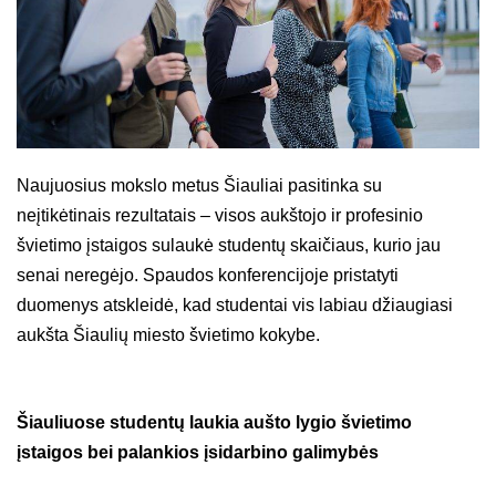
Naujuosius mokslo metus Šiauliai pasitinka su
neįtikėtinais rezultatais – visos aukštojo ir profesinio
švietimo įstaigos sulaukė studentų skaičiaus, kurio jau
senai neregėjo. Spaudos konferencijoje pristatyti
duomenys atskleidė, kad studentai vis labiau džiaugiasi
aukšta Šiaulių miesto švietimo kokybe.
Šiauliuose studentų laukia aušto lygio švietimo
įstaigos bei palankios įsidarbino galimybės