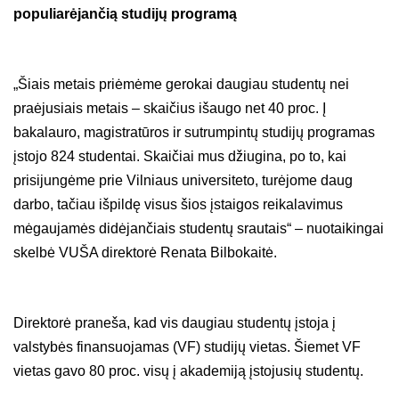
populiarėjančią studijų programą
„Šiais metais priėmėme gerokai daugiau studentų nei
praėjusiais metais – skaičius išaugo net 40 proc. Į
bakalauro, magistratūros ir sutrumpintų studijų programas
įstojo 824 studentai. Skaičiai mus džiugina, po to, kai
prisijungėme prie Vilniaus universiteto, turėjome daug
darbo, tačiau išpildę visus šios įstaigos reikalavimus
mėgaujamės didėjančiais studentų srautais“ – nuotaikingai
skelbė VUŠA direktorė Renata Bilbokaitė.
Direktorė praneša, kad vis daugiau studentų įstoja į
valstybės finansuojamas (VF) studijų vietas. Šiemet VF
vietas gavo 80 proc. visų į akademiją įstojusių studentų.