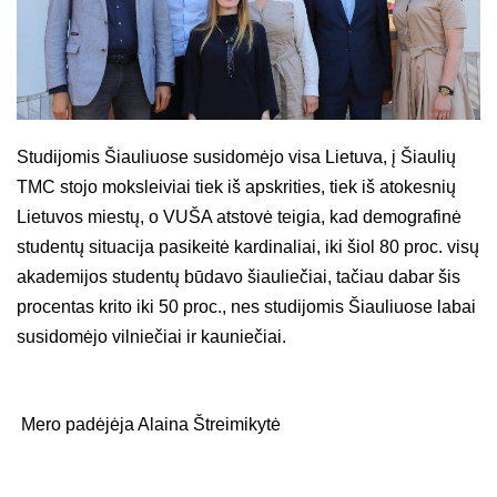
Studijomis Šiauliuose susidomėjo visa Lietuva, į Šiaulių
TMC stojo moksleiviai tiek iš apskrities, tiek iš atokesnių
Lietuvos miestų, o VUŠA atstovė teigia, kad demografinė
studentų situacija pasikeitė kardinaliai, iki šiol 80 proc. visų
akademijos studentų būdavo šiauliečiai, tačiau dabar šis
procentas krito iki 50 proc., nes studijomis Šiauliuose labai
susidomėjo vilniečiai ir kauniečiai.
Mero padėjėja Alaina Štreimikytė