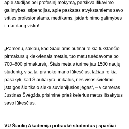
apie studijas bei profesinį mokymą, persikvalifikavimo
galimybes, stipendijas, apie paskatas atvykstantiems savo
srities profesionalams, medikams, įsidarbinimo galimybes
ir dar daug visko!
„Pamenu, sakiau, kad Šiauliams būtinai reikia tūkstančio
pirmakursių kiekvienais metais, tuo metu turėdavome po
700–800 pirmakursių. Šiais metais turime jau 1500 naujų
studentų, visa tai pranoko mano lūkesčius, tačiau reikia
pasakyti, kad Šiauliai yra unikalūs, nes visos švietimo
įstaigos šio tikslo siekė suvienijusios jėgas“, – vicemeras
Justinas Švėgžda prisiminė prieš kelerius metus išsakytus
savo lūkesčius.
VU Šiaulių Akademija pritraukė studentus į sparčiai