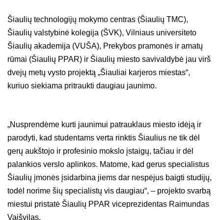
Šiaulių technologijų mokymo centras (Šiaulių TMC),
Šiaulių valstybinė kolegija (ŠVK), Vilniaus universiteto
Šiaulių akademija (VUŠA), Prekybos pramonės ir amatų
rūmai (Šiaulių PPAR) ir Šiaulių miesto savivaldybė jau virš
dvejų metų vysto projektą „Šiauliai karjeros miestas“,
kuriuo siekiama pritraukti daugiau jaunimo.
„Nusprendėme kurti jaunimui patrauklaus miesto idėją ir
parodyti, kad studentams verta rinktis Šiaulius ne tik dėl
gerų aukštojo ir profesinio mokslo įstaigų, tačiau ir dėl
palankios verslo aplinkos. Matome, kad gerus specialistus
Šiaulių įmonės įsidarbina jiems dar nespėjus baigti studijų,
todėl norime šių specialistų vis daugiau“, – projekto svarbą
miestui pristatė Šiaulių PPAR viceprezidentas Raimundas
Vaišvilas.