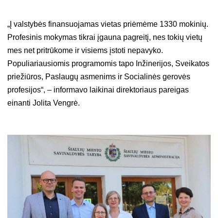
„Į valstybės finansuojamas vietas priėmėme 1330 mokinių.
Profesinis mokymas tikrai įgauna pagreitį, nes tokių vietų
mes net pritrūkome ir visiems įstoti nepavyko.
Populiariausiomis programomis tapo Inžinerijos, Sveikatos
priežiūros, Paslaugų asmenims ir Socialinės gerovės
profesijos“, – informavo laikinai direktoriaus pareigas
einanti Jolita Vengrė.